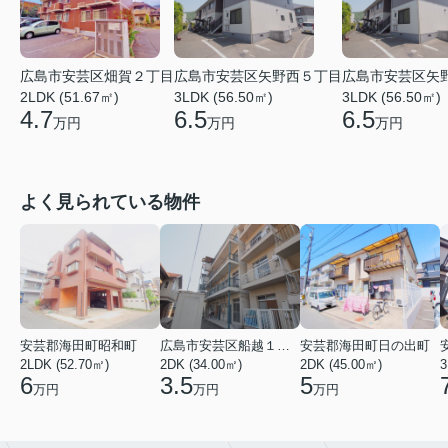
広島市安芸区畑賀２丁目
広島市安芸区矢野西５丁目
広島市安芸区矢
2LDK (51.67㎡)
3LDK (56.50㎡)
3LDK (56.50㎡)
4.7
6.5
6.5
万円
万円
万円
よく見られている物件
安芸郡海田町昭和町
広島市安芸区船越１丁目
安芸郡海田町日の出町
2LDK (52.70㎡)
2DK (34.00㎡)
2DK (45.00㎡)
3
6
3.5
5
万円
万円
万円