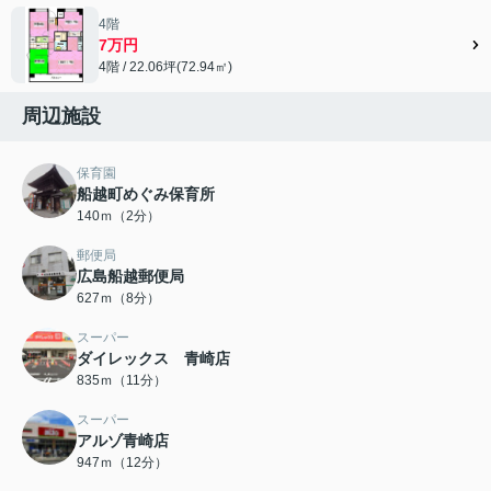
4階
7万円
4階 / 22.06坪(72.94㎡)
周辺施設
保育園
船越町めぐみ保育所
140ｍ（2分）
郵便局
広島船越郵便局
627ｍ（8分）
スーパー
ダイレックス 青崎店
835ｍ（11分）
スーパー
アルゾ青崎店
947ｍ（12分）