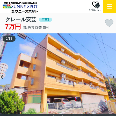
0
お気に入り
クレール安芸
空室3
7万円
管理/共益費 0円
1
/
13