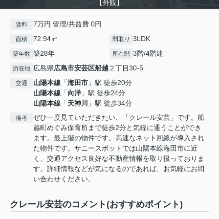
【外観】
7万円 管理/共益費 0円
賃料
72.94㎡
3LDK
面積
間取り
築28年
3階/4階建
築年数
所在階
広島県
広島市安芸区
船越
２丁目30-5
所在地
山陽本線
「
海田市
」駅 徒歩20分
交通
山陽本線
「
向洋
」駅 徒歩24分
山陽本線
「
天神川
」駅 徒歩34分
ぜひ一度見ていただきたい、「クレール安芸」です。船
備考
越町めぐみ保育所まで徒歩2分と気軽に通うことができ
ます。最上階の物件です。高速なネット回線が導入され
た物件です。サニースポットでは山陽本線海田市に近
く、交通アクセス良好な不動産情報を取り扱っておりま
す。詳細情報などが気になるのであれば、お気軽にお問
い合わせください。
クレール安芸のコメント(おすすめポイント)