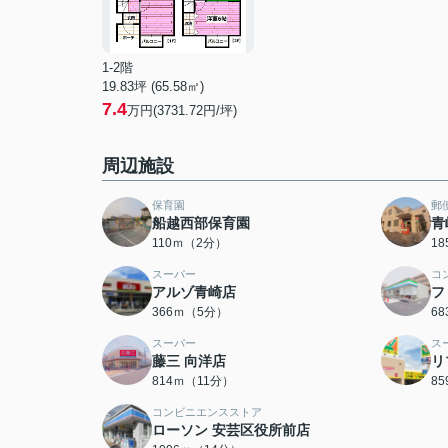
1-2階
19.83坪 (65.58㎡)
7.4
万円(3731.72円/坪)
周辺施設
保育園
郵
船越西部保育園
青
110ｍ（2分）
1
スーパー
コ
アルゾ青崎店
フ
366ｍ（5分）
6
スーパー
ス
藤三 向洋店
リ
814ｍ（11分）
8
コンビニエンスストア
ローソン 安芸区役所前店