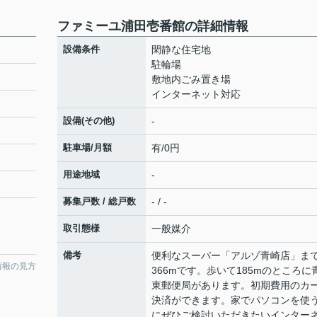
ファミーユ浦田壱番館の詳細情報
設備条件
閑静な住宅地
駐輪場
敷地内ごみ置き場
インターネット対応
設備(その他)
-
駐車場/月額
有/0円
用途地域
-
募集戸数 / 総戸数
- / -
取引態様
一般媒介
備考
便利なスーパー「アルゾ青崎店」ま
情報の見方
366mです。歩いて185mのところに
東郵便局があります。初期費用のカ
決済ができます。家でパソコンを使
にぜひご検討いただきたいインター