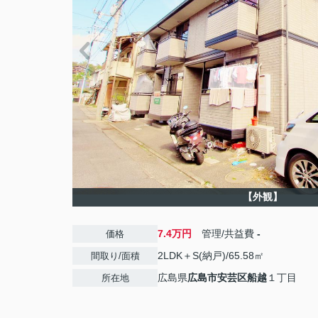
【外観】
7.4万円
管理/共益費
-
価格
2LDK＋S(納戸)/65.58㎡
間取り/面積
広島県
広島市安芸区
船越
１丁目
所在地