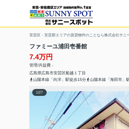
安芸区・安芸郡エリアの賃貸物件のことなら株式会社サニ
ファミーユ浦田壱番館
7.4万円
管理/共益費 -
広島県
広島市安芸区
船越
１丁目
山陽本線「向洋」駅徒歩15分
山陽本線「海田市」駅
1
/
27