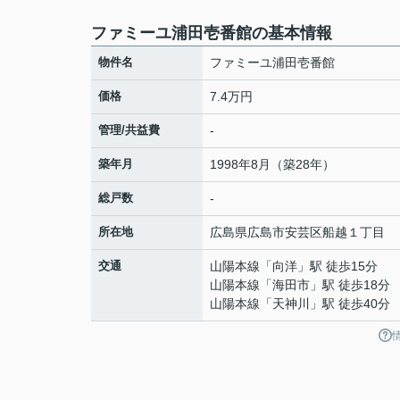
ファミーユ浦田壱番館の基本情報
物件名
ファミーユ浦田壱番館
価格
7.4万円
管理/共益費
-
築年月
1998年8月（築28年）
総戸数
-
所在地
広島県
広島市安芸区
船越
１丁目
交通
山陽本線
「
向洋
」駅 徒歩15分
山陽本線
「
海田市
」駅 徒歩18分
山陽本線
「
天神川
」駅 徒歩40分