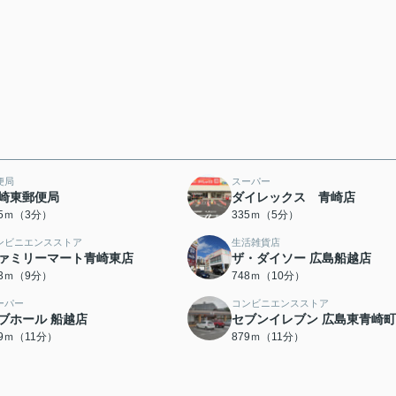
便局
スーパー
崎東郵便局
ダイレックス 青崎店
85ｍ（3分）
335ｍ（5分）
ンビニエンスストア
生活雑貨店
ァミリーマート青崎東店
ザ・ダイソー 広島船越店
83ｍ（9分）
748ｍ（10分）
ーパー
コンビニエンスストア
ブホール 船越店
セブンイレブン 広島東青崎
59ｍ（11分）
879ｍ（11分）