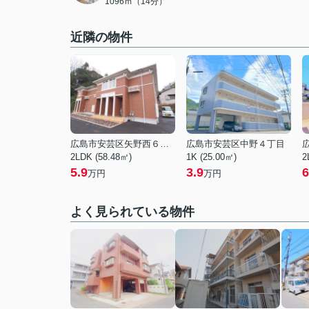
1096ｍ（14分）
近隣の物件
広島市安芸区矢野西６丁目
広島市安芸区中野４丁目
2LDK (58.48㎡)
1K (25.00㎡)
2
5.9
3.9
6
万円
万円
よく見られている物件