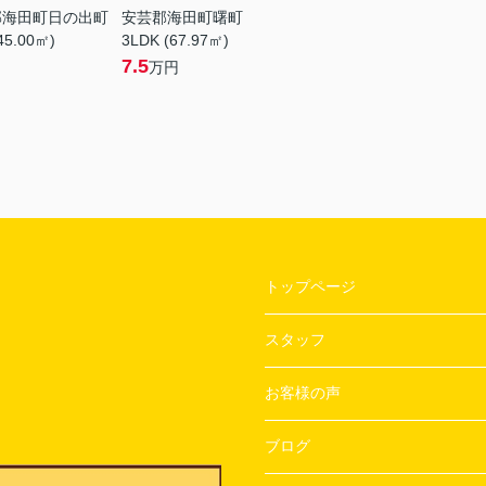
郡海田町日の出町
安芸郡海田町曙町
45.00㎡)
3LDK (67.97㎡)
7.5
万円
トップページ
スタッフ
お客様の声
ブログ