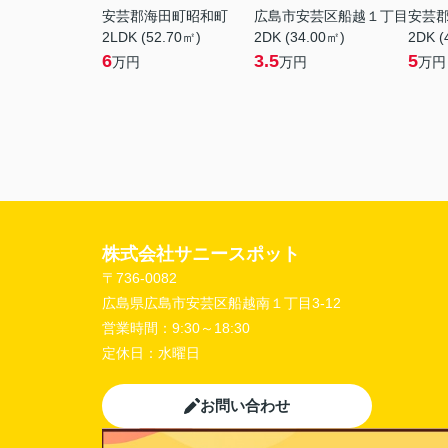
安芸郡海田町昭和町
広島市安芸区船越１丁目
安芸
2LDK (52.70㎡)
2DK (34.00㎡)
2DK (
6
3.5
5
万円
万円
万円
株式会社サニースポット
〒736-0082
広島県広島市安芸区船越南１丁目3-12
営業時間：
9:30～18:30
定休日：
水曜日
お問い合わせ