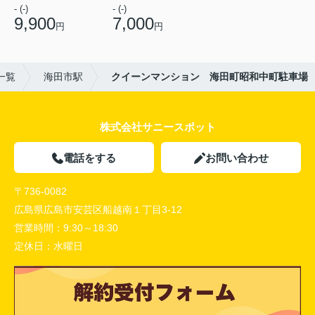
- (-)
- (-)
9,900
7,000
円
円
一覧
海田市駅
クイーンマンション 海田町昭和中町駐車場
株式会社サニースポット
電話をする
お問い合わせ
〒736-0082
広島県広島市安芸区船越南１丁目3-12
営業時間：
9:30～18:30
定休日：
水曜日