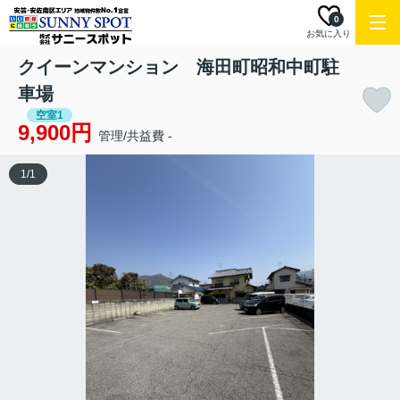
0
お気に入り
クイーンマンション 海田町昭和中町駐
車場
空室1
9,900円
管理/共益費 -
1
/
1