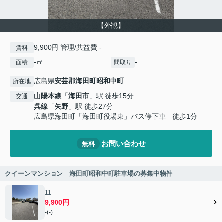
【外観】
9,900円 管理/共益費 -
賃料
-㎡
-
面積
間取り
広島県
安芸郡海田町
昭和中町
所在地
山陽本線
「
海田市
」駅 徒歩15分
交通
呉線
「
矢野
」駅 徒歩27分
広島県海田町「海田町役場東」バス停下車 徒歩1分
お問い合わせ
無料
クイーンマンション 海田町昭和中町駐車場の募集中物件
11
9,900円
-(-)