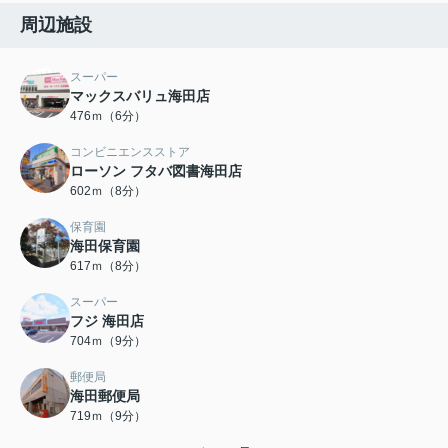
周辺施設
スーパー
マックスバリュ海田店
476ｍ（6分）
コンビニエンスストア
ローソン フタバ図書海田店
602ｍ（8分）
保育園
海田保育園
617ｍ（8分）
スーパー
フジ 海田店
704ｍ（9分）
郵便局
海田郵便局
719ｍ（9分）