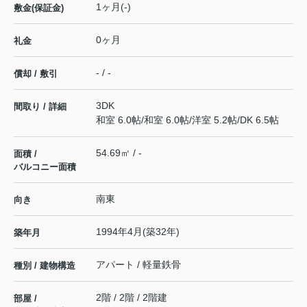
1ヶ月(-)
敷金(保証金)
0ヶ月
礼金
- / -
償却 / 敷引
3DK
間取り / 詳細
和室 6.0帖
/
和室 6.0帖
/
洋室 5.2帖
/
DK 6.5帖
54.69㎡ / -
面積 /
バルコニー面積
南東
向き
1994年4月(築32年)
築年月
アパート / 軽量鉄骨
種別 / 建物構造
2階 / 2階 / 2階建
部屋 /