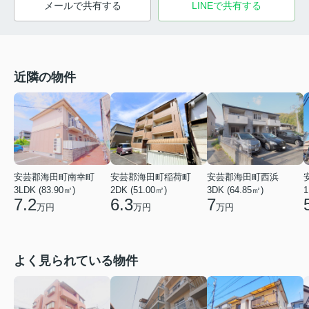
メールで共有する
LINEで共有する
近隣の物件
安芸郡海田町南幸町
安芸郡海田町稲荷町
安芸郡海田町西浜
3LDK (83.90㎡)
2DK (51.00㎡)
3DK (64.85㎡)
1
7.2
6.3
7
万円
万円
万円
よく見られている物件