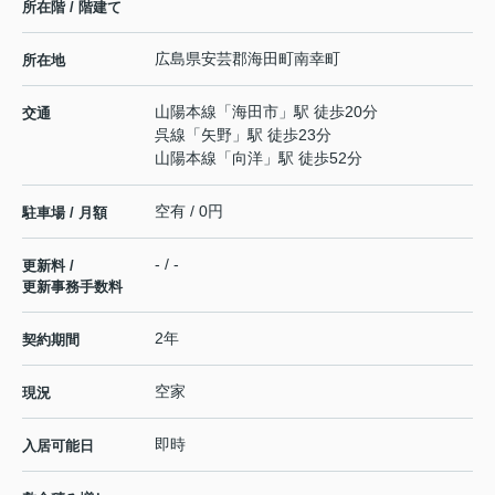
所在階 / 階建て
広島県
安芸郡海田町
南幸町
所在地
山陽本線
「
海田市
」駅 徒歩20分
交通
呉線
「
矢野
」駅 徒歩23分
山陽本線
「
向洋
」駅 徒歩52分
空有 / 0円
駐車場 / 月額
- / -
更新料 /
更新事務手数料
2年
契約期間
空家
現況
即時
入居可能日