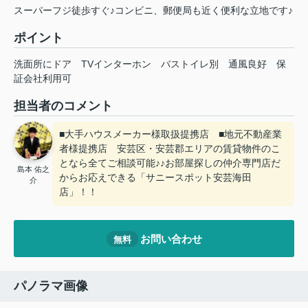
スーパーフジ徒歩すぐ♪コンビニ、郵便局も近く便利な立地です♪
ポイント
洗面所にドア
TVインターホン
バストイレ別
通風良好
保
証会社利用可
担当者のコメント
■大手ハウスメーカー様取扱提携店 ■地元不動産業
者様提携店 安芸区・安芸郡エリアの賃貸物件のこ
となら全てご相談可能♪♪お部屋探しの仲介専門店だ
島本 佑之
からお応えできる「サニースポット安芸海田
介
店」！！
お問い合わせ
無料
パノラマ画像