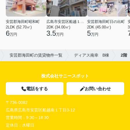
安芸郡海田町昭和町
広島市安芸区船越１丁目
安芸郡海田町日の出町
2LDK (52.70㎡)
2DK (34.00㎡)
2DK (45.00㎡)
3
6
3.5
5
万円
万円
万円
安芸郡海田町の賃貸物件一覧
ディアス南幸 B棟
2階
株式会社サニースポット
電話をする
お問い合わせ
〒736-0082
広島県広島市安芸区船越南１丁目3-12
営業時間：
9:30～18:30
定休日：
水曜日