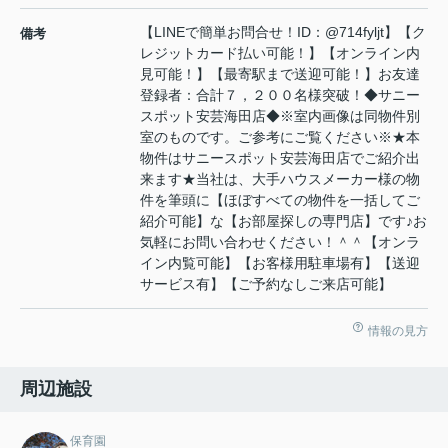
【LINEで簡単お問合せ！ID：@714fyljt】【ク
備考
レジットカード払い可能！】【オンライン内
見可能！】【最寄駅まで送迎可能！】お友達
登録者：合計７，２００名様突破！◆サニー
スポット安芸海田店◆※室内画像は同物件別
室のものです。ご参考にご覧ください※★本
物件はサニースポット安芸海田店でご紹介出
来ます★当社は、大手ハウスメーカー様の物
件を筆頭に【ほぼすべての物件を一括してご
紹介可能】な【お部屋探しの専門店】です♪お
気軽にお問い合わせください！＾＾【オンラ
イン内覧可能】【お客様用駐車場有】【送迎
サービス有】【ご予約なしご来店可能】
情報の見方
周辺施設
保育園