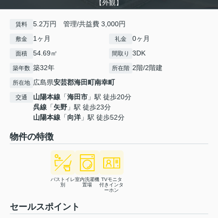
【外観】
5.2万円 管理/共益費 3,000円
賃料
1ヶ月
0ヶ月
敷金
礼金
54.69㎡
3DK
面積
間取り
築32年
2階/2階建
築年数
所在階
広島県
安芸郡海田町
南幸町
所在地
山陽本線
「
海田市
」駅 徒歩20分
交通
呉線
「
矢野
」駅 徒歩23分
山陽本線
「
向洋
」駅 徒歩52分
物件の特徴
バストイレ
室内洗濯機
TVモニタ
別
置場
付きインタ
ーホン
セールスポイント