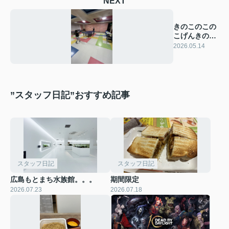
NEXT
きのこのこの
こげんきの
こ。。。
2026.05.14
”スタッフ日記”おすすめ記事
スタッフ日記
スタッフ日記
広島もとまち水族館。。。
期間限定
2026.07.23
2026.07.18