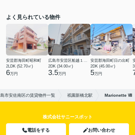
よく見られている物件
安芸郡海田町昭和町
広島市安芸区船越１丁目
安芸郡海田町日の出町
2LDK (52.70㎡)
2DK (34.00㎡)
2DK (45.00㎡)
3
6
3.5
5
万円
万円
万円
広島市安佐南区の賃貸物件一覧
祇園新橋北駅
Marionette Ⅷ
株式会社サニースポット
電話をする
お問い合わせ