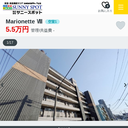
0
お気に入り
Marionette Ⅷ
空室1
5.5万円
管理/共益費 -
1
/
17