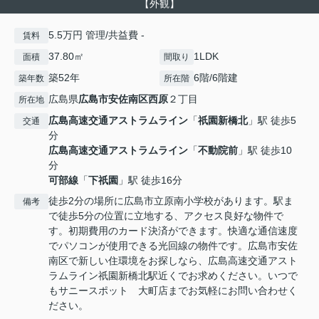
【外観】
5.5万円 管理/共益費 -
賃料
37.80㎡
1LDK
面積
間取り
築52年
6階/6階建
築年数
所在階
広島県
広島市安佐南区
西原
２丁目
所在地
広島高速交通アストラムライン
「
祇園新橋北
」駅 徒歩5
交通
分
広島高速交通アストラムライン
「
不動院前
」駅 徒歩10
分
可部線
「
下祇園
」駅 徒歩16分
徒歩2分の場所に広島市立原南小学校があります。駅ま
備考
で徒歩5分の位置に立地する、アクセス良好な物件で
す。初期費用のカード決済ができます。快適な通信速度
でパソコンが使用できる光回線の物件です。広島市安佐
南区で新しい住環境をお探しなら、広島高速交通アスト
ラムライン祇園新橋北駅近くでお求めください。いつで
もサニースポット 大町店までお気軽にお問い合わせく
ださい。