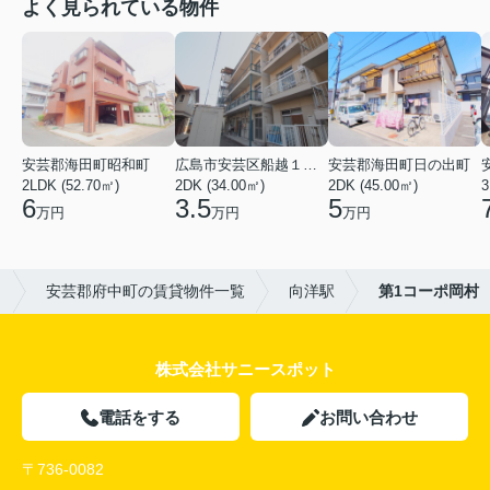
よく見られている物件
安芸郡海田町昭和町
広島市安芸区船越１丁目
安芸郡海田町日の出町
2LDK (52.70㎡)
2DK (34.00㎡)
2DK (45.00㎡)
3
6
3.5
5
万円
万円
万円
ト
安芸郡府中町の賃貸物件一覧
向洋駅
第1コーポ岡村
株式会社サニースポット
電話をする
お問い合わせ
〒736-0082