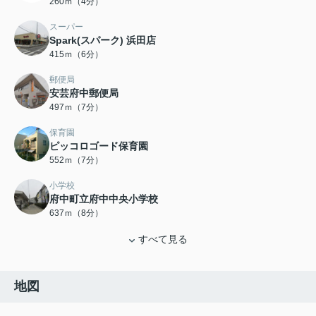
260ｍ（4分）
スーパー
Spark(スパーク) 浜田店
415ｍ（6分）
郵便局
安芸府中郵便局
497ｍ（7分）
保育園
ピッコロゴード保育園
552ｍ（7分）
小学校
府中町立府中中央小学校
637ｍ（8分）
すべて見る
地図