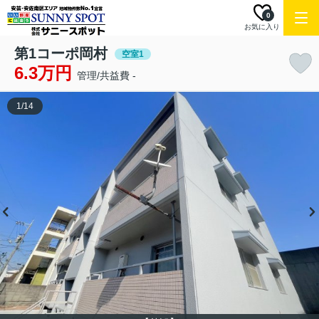
0
お気に入り
第1コーポ岡村
空室1
6.3万円
管理/共益費 -
1
/
14