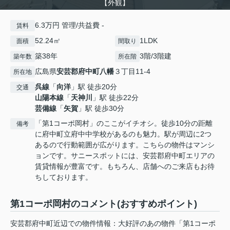
【外観】
6.3万円 管理/共益費 -
賃料
52.24㎡
1LDK
面積
間取り
築38年
3階/3階建
築年数
所在階
広島県
安芸郡府中町
八幡
３丁目11-4
所在地
呉線
「
向洋
」駅 徒歩20分
交通
山陽本線
「
天神川
」駅 徒歩22分
芸備線
「
矢賀
」駅 徒歩30分
「第1コーポ岡村」のここがイチオシ。徒歩10分の距離
備考
に府中町立府中中学校があるのも魅力。駅が周辺に2つ
あるので行動範囲が広がります。こちらの物件はマンシ
ョンです。サニースポットには、安芸郡府中町エリアの
賃貸情報が豊富です。もちろん、店舗へのご来店もお待
ちしております。
第1コーポ岡村のコメント(おすすめポイント)
安芸郡府中町近辺での物件情報：大好評のあの物件「第1コーポ