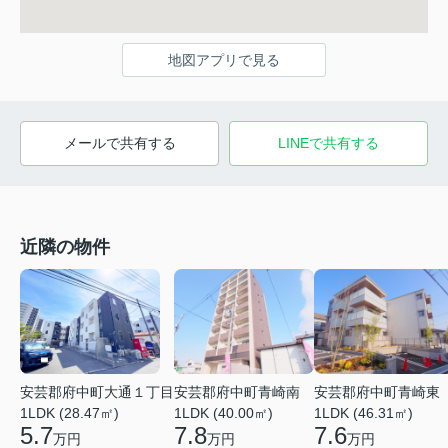
地図アプリで見る
メールで共有する
LINEで共有する
近隣の物件
安芸郡府中町青崎南
安芸郡府中町青崎東
安芸郡府中町大通１丁目
1LDK (40.00㎡)
1LDK (46.31㎡)
1LDK (28.47㎡)
7.8
7.6
5.7
万円
万円
万円