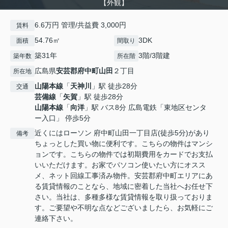
【外観】
6.6万円 管理/共益費 3,000円
賃料
54.76㎡
3DK
面積
間取り
築31年
3階/3階建
築年数
所在階
広島県
安芸郡府中町
山田
２丁目
所在地
山陽本線
「
天神川
」駅 徒歩28分
交通
芸備線
「
矢賀
」駅 徒歩28分
山陽本線
「
向洋
」駅 バス8分 広島電鉄「東地区センタ
ー入口」 停歩5分
近くにはローソン 府中町山田一丁目店(徒歩5分)があり
備考
ちょっとした買い物に便利です。こちらの物件はマンシ
ョンです。こちらの物件では初期費用をカードでお支払
いいただけます。お家でパソコン使いたい方にオスス
メ、ネット回線工事済み物件。安芸郡府中町エリアにあ
る賃貸情報のことなら、地域に密着した当社へお任せ下
さい。当社は、多種多様な賃貸情報を取り扱っておりま
す。ご要望や不明な点などございましたら、お気軽にご
連絡下さい。