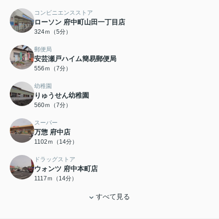
コンビニエンスストア
ローソン 府中町山田一丁目店
324ｍ（5分）
郵便局
安芸瀬戸ハイム簡易郵便局
556ｍ（7分）
幼稚園
りゅうせん幼稚園
560ｍ（7分）
スーパー
万惣 府中店
1102ｍ（14分）
ドラッグストア
ウォンツ 府中本町店
1117ｍ（14分）
すべて見る