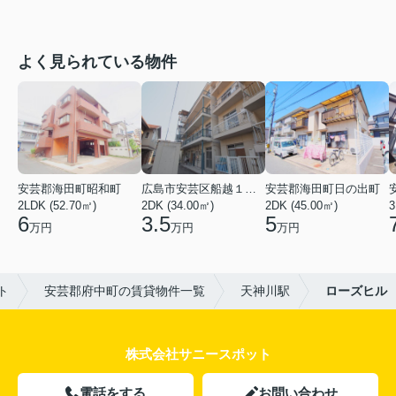
よく見られている物件
安芸郡海田町昭和町
広島市安芸区船越１丁目
安芸郡海田町日の出町
2LDK (52.70㎡)
2DK (34.00㎡)
2DK (45.00㎡)
3
6
3.5
5
万円
万円
万円
ト
安芸郡府中町の賃貸物件一覧
天神川駅
ローズヒル
株式会社サニースポット
電話をする
お問い合わせ