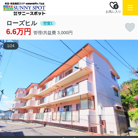
0
お気に入り
ローズヒル
空室1
6.6万円
管理/共益費 3,000円
1
/
24