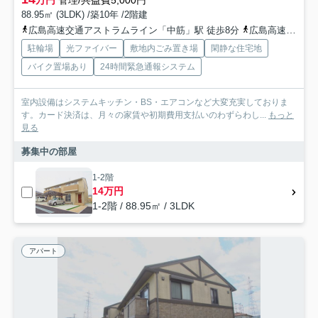
万円
管理/共益費5,000円
88.95㎡ (3LDK) /築10年 /2階建
広島高速交通アストラムライン「中筋」駅 徒歩8分
広島高速交通アストラムライン「西原」駅 徒歩15分
駐輪場
光ファイバー
敷地内ごみ置き場
閑静な住宅地
バイク置場あり
24時間緊急通報システム
室内設備はシステムキッチン・BS・エアコンなど大変充実しておりま
す。カード決済は、月々の家賃や初期費用支払いのわずらわし...
もっと
見る
募集中の部屋
1-2階
14万円
1-2階 / 88.95㎡ / 3LDK
アパート