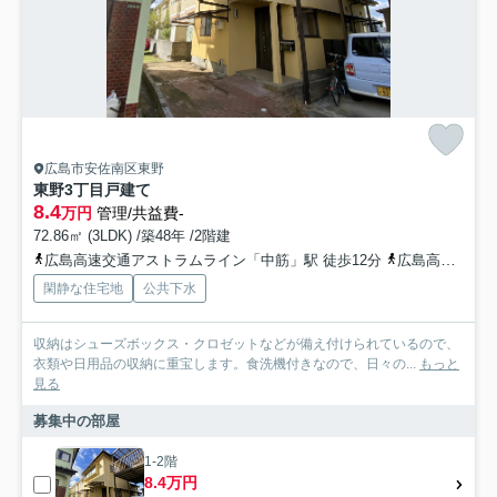
広島市安佐南区東野
東野3丁目戸建て
8.4
万円
管理/共益費-
72.86㎡ (3LDK) /築48年 /2階建
広島高速交通アストラムライン「中筋」駅 徒歩12分
広島高速交通アストラムライン「古市」駅 徒歩17分
閑静な住宅地
公共下水
収納はシューズボックス・クロゼットなどが備え付けられているので、
衣類や日用品の収納に重宝します。食洗機付きなので、日々の...
もっと
見る
募集中の部屋
1-2階
8.4万円