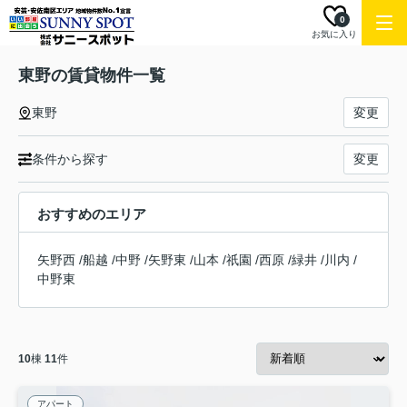
0
お気に入り
東野の賃貸物件一覧
東野
変更
条件から探す
変更
おすすめのエリア
矢野西
/
船越
/
中野
/
矢野東
/
山本
/
祇園
/
西原
/
緑井
/
川内
/
中野東
10
棟
11
件
アパート