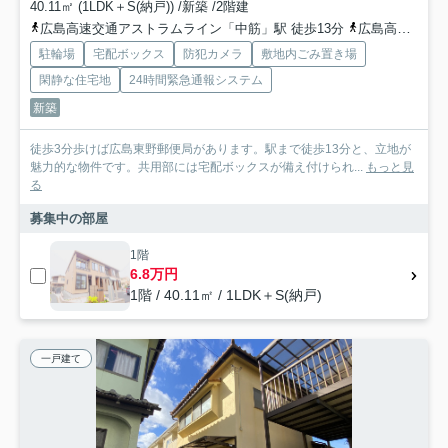
40.11㎡ (1LDK＋S(納戸)) /新築 /2階建
広島高速交通アストラムライン「中筋」駅 徒歩13分
広島高速交通アストラムライン「西原」駅 徒歩15分
駐輪場
宅配ボックス
防犯カメラ
敷地内ごみ置き場
閑静な住宅地
24時間緊急通報システム
新築
徒歩3分歩けば広島東野郵便局があります。駅まで徒歩13分と、立地が
魅力的な物件です。共用部には宅配ボックスが備え付けられ...
もっと見
る
募集中の部屋
1階
6.8万円
1階 / 40.11㎡ / 1LDK＋S(納戸)
一戸建て