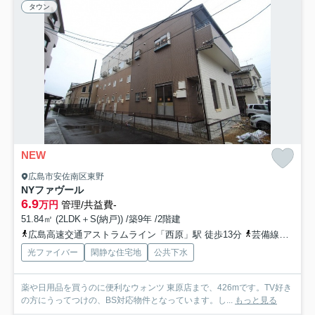
タウン
NEW
広島市安佐南区東野
NYファヴール
6.9
万円
管理/共益費-
51.84㎡ (2LDK＋S(納戸)) /築9年 /2階建
広島高速交通アストラムライン「西原」駅 徒歩13分
芸備線「戸坂」駅 徒歩23分
光ファイバー
閑静な住宅地
公共下水
薬や日用品を買うのに便利なウォンツ 東原店まで、426mです。TV好き
の方にうってつけの、BS対応物件となっています。し...
もっと見る