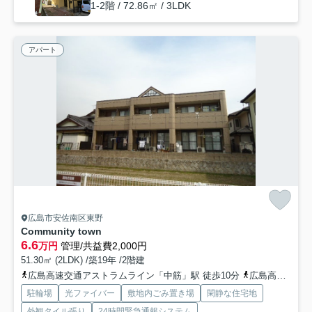
1-2階 / 72.86㎡ / 3LDK
アパート
広島市安佐南区東野
Community town
6.6
万円
管理/共益費2,000円
51.30㎡ (2LDK) /築19年 /2階建
広島高速交通アストラムライン「中筋」駅 徒歩10分
広島高速交通アストラムライン「西原」駅 徒歩13分
駐輪場
光ファイバー
敷地内ごみ置き場
閑静な住宅地
外観タイル張り
24時間緊急通報システム