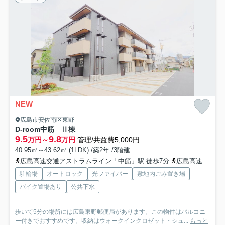
NEW
広島市安佐南区東野
D-room中筋 Ⅱ棟
9.5
9.8
万円～
万円
管理/共益費5,000円
40.95㎡～43.62㎡ (1LDK) /築2年 /3階建
広島高速交通アストラムライン「中筋」駅 徒歩7分
広島高速交通アストラムライン「西原」駅 徒歩16分
駐輪場
オートロック
光ファイバー
敷地内ごみ置き場
バイク置場あり
公共下水
歩いて5分の場所には広島東野郵便局があります。この物件はバルコニ
ー付きでおすすめです。収納はウォークインクロゼット・シュ...
もっと