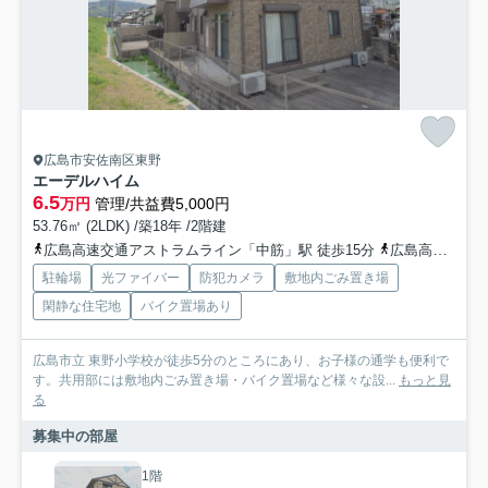
広島市安佐南区東野
エーデルハイム
6.5
万円
管理/共益費5,000円
53.76㎡ (2LDK) /築18年 /2階建
広島高速交通アストラムライン「中筋」駅 徒歩15分
広島高速交通アストラムライン「西原」駅 徒歩18分
駐輪場
光ファイバー
防犯カメラ
敷地内ごみ置き場
閑静な住宅地
バイク置場あり
広島市立 東野小学校が徒歩5分のところにあり、お子様の通学も便利で
す。共用部には敷地内ごみ置き場・バイク置場など様々な設...
もっと見
る
募集中の部屋
1階