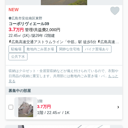
NEW
広島市安佐南区東野
コーポリヴィエール39
3.7
万円
管理/共益費2,000円
22.45㎡ (1K) /築29年 /2階建
広島高速交通アストラムライン「中筋」駅 徒歩5分
広島高速交通アストラムライン「古市」駅 徒歩14分
駐輪場
敷地内ごみ置き場
閑静な住宅地
バイク置場あり
公共下水
収納はクロゼット・全居室収納などが備え付けられているので、衣類や
日用品の収納に重宝します。共用部には敷地内ごみ置き場・バ...
もっと
見る
募集中の部屋
1階
3.7万円
1階 / 22.45㎡ / 1K