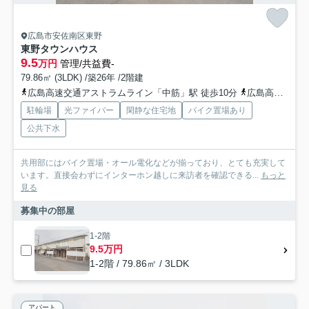
広島市安佐南区東野
東野タウンハウス
9.5
万円
管理/共益費-
79.86㎡ (3LDK) /築26年 /2階建
広島高速交通アストラムライン「中筋」駅 徒歩10分
広島高速交通アストラムライン「西原」駅 徒歩19分
駐輪場
光ファイバー
閑静な住宅地
バイク置場あり
公共下水
共用部にはバイク置場・オール電化などが揃っており、とても充実して
います。直接会わずにインターホン越しに来訪者を確認できる...
もっと
見る
募集中の部屋
1-2階
9.5万円
1-2階 / 79.86㎡ / 3LDK
アパート