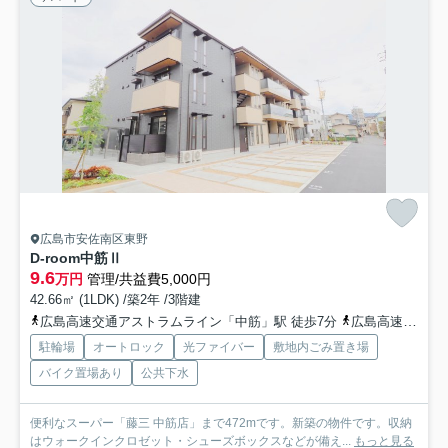
広島市安佐南区東野
D-room中筋Ⅱ
9.6
万円
管理/共益費5,000円
42.66㎡ (1LDK) /築2年 /3階建
広島高速交通アストラムライン「中筋」駅 徒歩7分
広島高速交通アストラムライン「西原」駅 徒歩16分
駐輪場
オートロック
光ファイバー
敷地内ごみ置き場
バイク置場あり
公共下水
便利なスーパー「藤三 中筋店」まで472mです。新築の物件です。収納
はウォークインクロゼット・シューズボックスなどが備え...
もっと見る