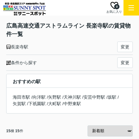
0
お気に入り
広島高速交通アストラムライン 長楽寺駅の賃貸物
件一覧
長楽寺駅
変更
条件から探す
変更
おすすめの駅
海田市駅
/
向洋駅
/
矢野駅
/
天神川駅
/
安芸中野駅
/
坂駅
/
矢賀駅
/
下祇園駅
/
大町駅
/
中野東駅
15
棟
15
件