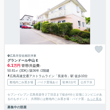
広島市安佐南区伴東
グランドール中山 E
6.1
万円
管理/共益費-
50.81㎡ (3DK) /築36年 /2階建
広島高速交通アストラムライン「長楽寺」駅 徒歩10分
敷地内ごみ置き場
バイク置場あり
駐車2台可
公共下水
セブン-イレブン 広島長楽寺２丁目店まで徒歩4分と近場にコンビニがあ
るのもポイント。共用部には敷地内ごみ置き場・バイク置...
もっと見る
募集中の部屋