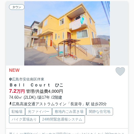
タウン
NEW
広島市安佐南区伴東
Ｂｅｌｌ Ｃｏｕｒｔ ひこ
7.2
万円
管理/共益費4,000円
74.60㎡ (2LDK) /築17年 /2階建
広島高速交通アストラムライン「長楽寺」駅 徒歩20分
駐輪場
光ファイバー
敷地内ごみ置き場
閑静な住宅地
バイク置場あり
24時間緊急通報システム