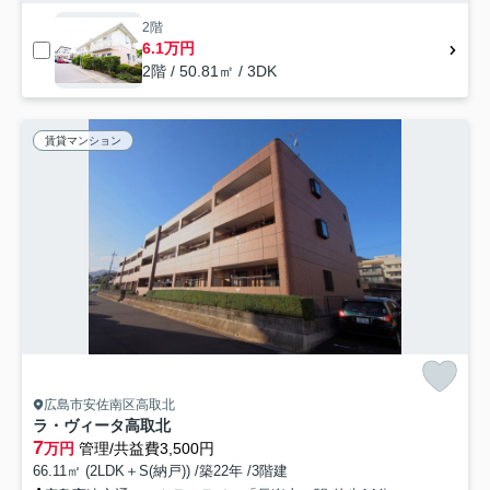
2階
6.1万円
2階 / 50.81㎡ / 3DK
賃貸マンション
広島市安佐南区高取北
ラ・ヴィータ高取北
7
万円
管理/共益費3,500円
66.11㎡ (2LDK＋S(納戸)) /築22年 /3階建