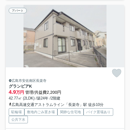
アパート
広島市安佐南区長楽寺
グランビアK
4.9
万円
管理/共益費2,200円
42.77㎡ (2LDK) /築24年 /2階建
広島高速交通アストラムライン「長楽寺」駅 徒歩10分
駐輪場
敷地内ごみ置き場
閑静な住宅地
バイク置場あり
公共下水