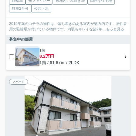
駐輪場
光ファイバー
敷地内ごみ置き場
閑静な住宅地
駐車2台可
公共下水
2019年築のコチラの物件は、落ち着きのある室内が魅力的です。居住者
用の駐輪場が付いている物件です。内装もキレイな築2年...
もっと見る
募集中の部屋
1階
8.2万円
1階 / 61.67㎡ / 2LDK
アパート