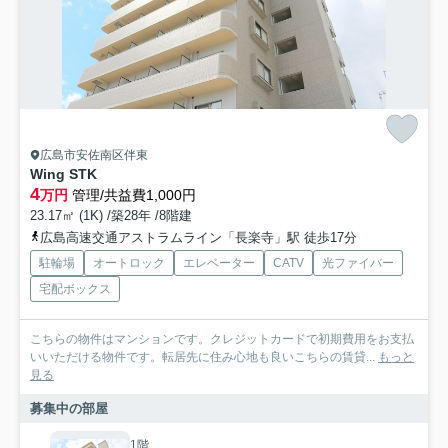
広島市安佐南区伴東
Wing STK
4
万円
管理/共益費1,000円
23.17㎡ (1K) /築28年 /8階建
広島高速交通アストラムライン「長楽寺」駅 徒歩17分
駐輪場
オートロック
エレベーター
CATV
光ファイバー
宅配ボックス
こちらの物件はマンションです。クレジットカードで初期費用をお支払
いいただける物件です。転居先に住み心地も良いこちらの賃貸...
もっと
見る
募集中の部屋
1階