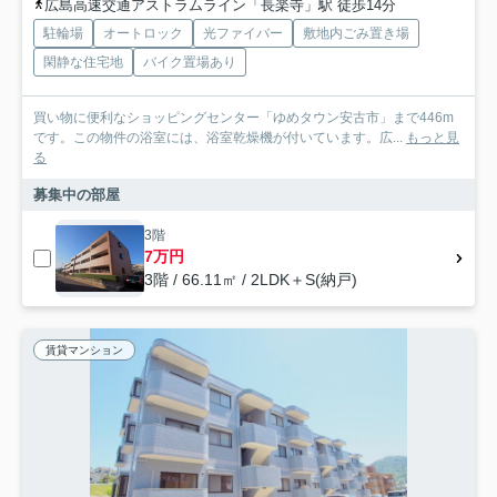
広島高速交通アストラムライン「長楽寺」駅 徒歩14分
駐輪場
オートロック
光ファイバー
敷地内ごみ置き場
閑静な住宅地
バイク置場あり
買い物に便利なショッピングセンター「ゆめタウン安古市」まで446m
です。この物件の浴室には、浴室乾燥機が付いています。広...
もっと見
る
募集中の部屋
3階
7万円
3階 / 66.11㎡ / 2LDK＋S(納戸)
賃貸マンション