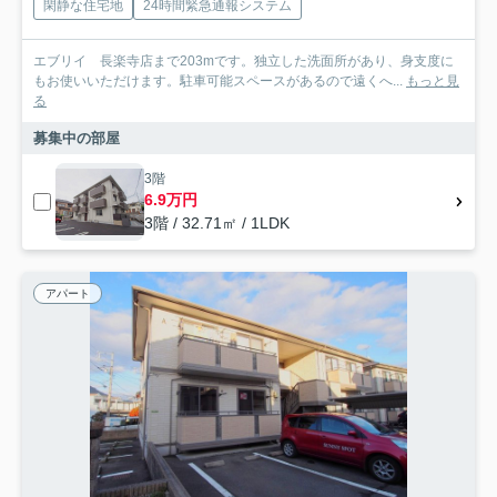
閑静な住宅地
24時間緊急通報システム
エブリイ 長楽寺店まで203mです。独立した洗面所があり、身支度に
もお使いいただけます。駐車可能スペースがあるので遠くへ...
もっと見
る
募集中の部屋
3階
6.9万円
3階 / 32.71㎡ / 1LDK
アパート