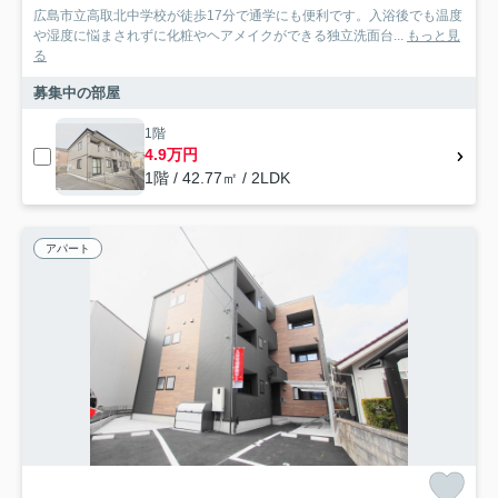
広島市立高取北中学校が徒歩17分で通学にも便利です。入浴後でも温度
や湿度に悩まされずに化粧やヘアメイクができる独立洗面台...
もっと見
る
募集中の部屋
1階
4.9万円
1階 / 42.77㎡ / 2LDK
アパート