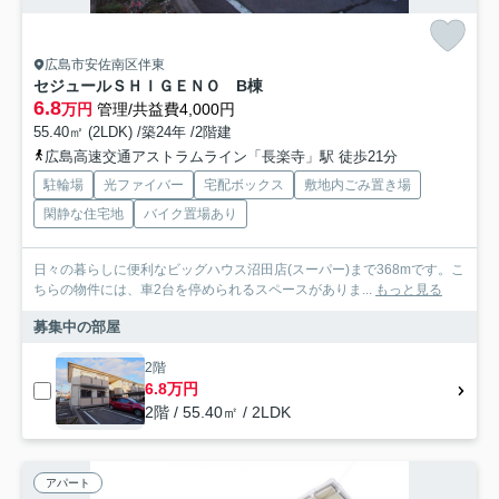
広島市安佐南区伴東
セジュールＳＨＩＧＥＮＯ B棟
6.8
万円
管理/共益費4,000円
55.40㎡ (2LDK) /築24年 /2階建
広島高速交通アストラムライン「長楽寺」駅 徒歩21分
駐輪場
光ファイバー
宅配ボックス
敷地内ごみ置き場
閑静な住宅地
バイク置場あり
日々の暮らしに便利なビッグハウス沼田店(スーパー)まで368mです。こ
ちらの物件には、車2台を停められるスペースがありま...
もっと見る
募集中の部屋
2階
6.8万円
2階 / 55.40㎡ / 2LDK
アパート