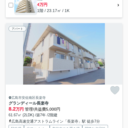
4万円
1階 / 23.17㎡ / 1K
アパート
広島市安佐南区長楽寺
グランディール長楽寺
8.2
万円
管理/共益費5,000円
61.67㎡ (2LDK) /築7年 /2階建
広島高速交通アストラムライン「長楽寺」駅 徒歩7分