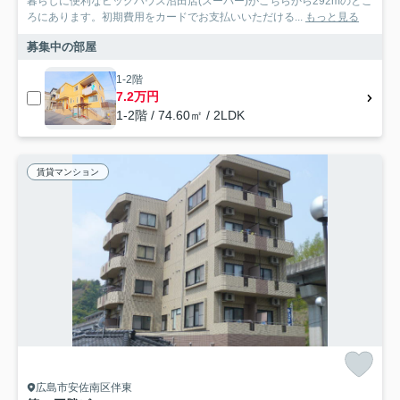
暮らしに便利なビッグハウス沼田店(スーパー)がこちらから292mのとこ
ろにあります。初期費用をカードでお支払いいただける...
もっと見る
募集中の部屋
1-2階
7.2万円
1-2階 / 74.60㎡ / 2LDK
賃貸マンション
広島市安佐南区伴東