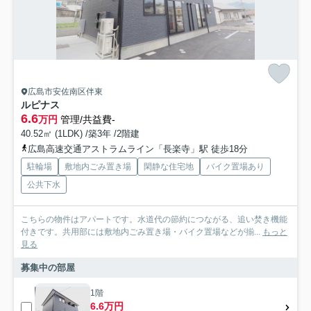
広島市安佐南区伴東
ルピナス
6.6
万円
管理/共益費-
40.52㎡ (1LDK) /築3年 /2階建
広島高速交通アストラムライン「長楽寺」駅 徒歩18分
駐輪場
敷地内ごみ置き場
閑静な住宅地
バイク置場あり
公共下水
こちらの物件はアパートです。水道代の節約につながる、追い焚き機能
付きです。共用部には敷地内ごみ置き場・バイク置場などが揃...
もっと
見る
募集中の部屋
1階
6.6万円