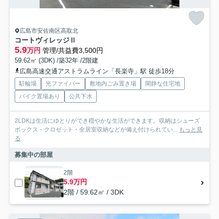
広島市安佐南区高取北
コートヴィレッジⅡ
5.9
万円
管理/共益費3,500円
59.62㎡ (3DK) /築32年 /2階建
広島高速交通アストラムライン「長楽寺」駅 徒歩18分
駐輪場
光ファイバー
敷地内ごみ置き場
閑静な住宅地
バイク置場あり
公共下水
2LDKは生活にゆとりができ穏やかな生活ができます。収納はシューズ
ボックス・クロゼット・全居室収納などが備え付けられてい...
もっと見
る
募集中の部屋
2階
5.9万円
2階 / 59.62㎡ / 3DK