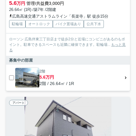
5.6
万円
管理/共益費3,000円
26.64㎡ (1R) /築7年 /2階建
広島高速交通アストラムライン「長楽寺」駅 徒歩15分
駐輪場
オートロック
バイク置場あり
公共下水
ローソン 広島伴東三丁目店まで徒歩2分と近場にコンビニがあるのもポ
イント。駐車できるスペースも近隣に確保できます。駐輪場...
もっと見
る
募集中の部屋
2階
5.6万円
2階 / 26.64㎡ / 1R
アパート