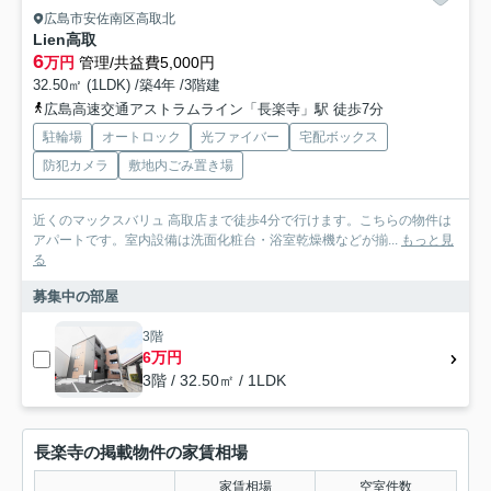
広島市安佐南区高取北
Lien高取
6
万円
管理/共益費5,000円
32.50㎡ (1LDK) /築4年 /3階建
広島高速交通アストラムライン「長楽寺」駅 徒歩7分
駐輪場
オートロック
光ファイバー
宅配ボックス
防犯カメラ
敷地内ごみ置き場
近くのマックスバリュ 高取店まで徒歩4分で行けます。こちらの物件は
アパートです。室内設備は洗面化粧台・浴室乾燥機などが揃...
もっと見
る
募集中の部屋
3階
6万円
3階 / 32.50㎡ / 1LDK
長楽寺の掲載物件の家賃相場
家賃相場
空室件数