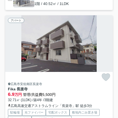
1階 / 40.52㎡ / 1LDK
アパート
広島市安佐南区長楽寺
Fika 長楽寺
6.9
万円
管理/共益費5,500円
32.71㎡ (1LDK) /築4年 /3階建
広島高速交通アストラムライン「長楽寺」駅 徒歩3分
駐輪場
光ファイバー
宅配ボックス
敷地内ごみ置き場