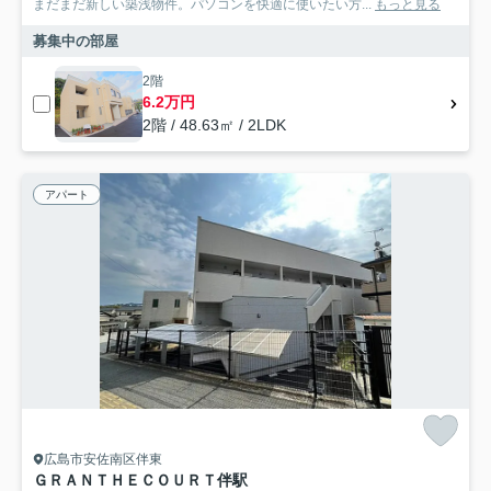
まだまだ新しい築浅物件。パソコンを快適に使いたい方...
もっと見る
募集中の部屋
2階
6.2万円
2階 / 48.63㎡ / 2LDK
アパート
広島市安佐南区伴東
ＧＲＡＮＴＨＥＣＯＵＲＴ伴駅