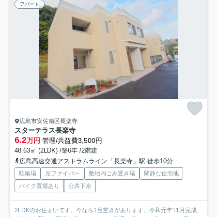
アパート
広島市安佐南区長楽寺
スターテラス長楽寺
6.2
万円
管理/共益費3,500円
48.63㎡ (2LDK) /築6年 /2階建
広島高速交通アストラムライン「長楽寺」駅 徒歩10分
駐輪場
光ファイバー
敷地内ごみ置き場
閑静な住宅地
バイク置場あり
公共下水
2LDKのお住まいです。今なら1台空きがあります。令和元年11月完成、