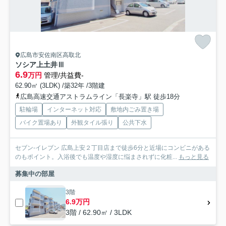
広島市安佐南区高取北
ソシア上土井Ⅲ
6.9
万円
管理/共益費-
62.90㎡ (3LDK) /築32年 /3階建
広島高速交通アストラムライン「長楽寺」駅 徒歩18分
駐輪場
インターネット対応
敷地内ごみ置き場
バイク置場あり
外観タイル張り
公共下水
セブン-イレブン 広島上安２丁目店まで徒歩6分と近場にコンビニがある
のもポイント。入浴後でも温度や湿度に悩まされずに化粧...
もっと見る
募集中の部屋
3階
6.9万円
3階 / 62.90㎡ / 3LDK