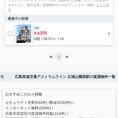
ファミリーマート Ａシティー店まで徒歩6分と近場にコンビニがあるの
もポイント。魅力も多い賃貸物件はいかがでしょうか。収納...
もっと見
る
募集中の部屋
6階
5.8万円
6階 / 28.07㎡ / 1K
1
一覧
広島高速交通アストラムライン 広域公園前駅の賃貸物件一覧
おすすめこだわり特集
セキュリティ充実(632件)
敷金0(333件)
インターネット無料(328件)
広島市安芸区の賃貸物件特集(214件)