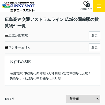
0
お気に入り
広島高速交通アストラムライン 広域公園前駅の賃
貸物件一覧
広域公園前駅
変更
ワンルーム,1K
変更
おすすめの駅
海田市駅
/
矢野駅
/
向洋駅
/
天神川駅
/
安芸中野駅
/
坂駅
/
矢賀駅
/
下祇園駅
/
中野東駅
/
大町駅
1
棟
1
件