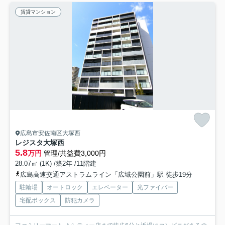
賃貸マンション
広島市安佐南区大塚西
レジスタ大塚西
5.8
万円
管理/共益費3,000円
28.07㎡ (1K) /築2年 /11階建
広島高速交通アストラムライン「広域公園前」駅 徒歩19分
駐輪場
オートロック
エレベーター
光ファイバー
宅配ボックス
防犯カメラ