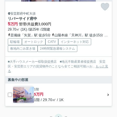
安芸郡府中町大須
リバーサイド府中
5
万円
管理/共益費3,000円
29.70㎡ (1K) /築25年 /2階建
芸備線「矢賀」駅 徒歩5分
山陽本線「天神川」駅 徒歩15分
山陽本
駐輪場
オートロック
CATV
インターネット対応
敷地内ごみ置き場
24時間緊急通報システム
■大手ハウスメーカー様取扱提携店 ■地元不動産業者様提携店 安芸
区・安芸郡エリアの賃貸物件のことなら全てご相談可能♪♪お...
もっと見
る
募集中の部屋
1階
5万円
1階 / 29.70㎡ / 1K