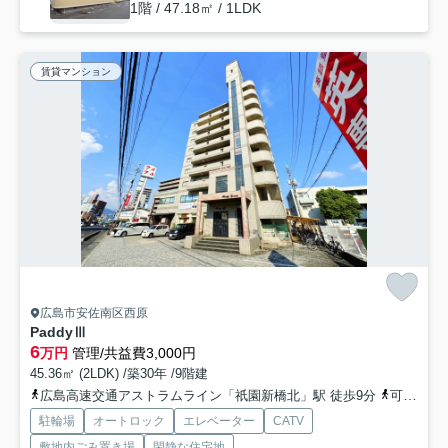
1階 / 47.18㎡ / 1LDK
賃貸マンション
広島市安佐南区西原
PaddyⅢ
6
万円
管理/共益費3,000円
45.36㎡ (2LDK) /築30年 /9階建
広島高速交通アストラムライン「祇園新橋北」駅 徒歩9分
可部線「下祇園」駅 徒歩9分
駐輪場
オートロック
エレベーター
CATV
敷地内ごみ置き場
閑静な住宅地