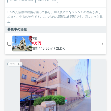
CATV受信用の設備が整ってあり、加入後豊富なジャンルの番組が楽し
めます。中古の物件です。こちらのお部屋は角部屋です。閑...
もっと見
る
募集中の部屋
3階
6万円
3階 / 45.36㎡ / 2LDK
アパート