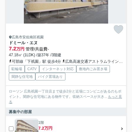
広島市安佐南区祇園
ドミール・エヌ
7.2
万円
管理/共益費-
47.18㎡ (1LDK) /築37年 /3階建
可部線「下祇園」駅 徒歩4分
広島高速交通アストラムライン「祇園新橋北」駅 徒歩15分
駐輪場
CATV
インターネット対応
敷地内ごみ置き場
閑静な住宅地
バイク置場あり
ローソン 広島祇園一丁目店まで徒歩2分と近場にコンビニがあるのもポ
イント。閑静な住宅地にある物件です。収納スペースが大き...
もっと見
る
募集中の部屋
1階
7.2万円