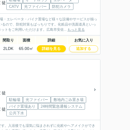
 徒
CATV
光ファイバー
防犯カメラ
き場・エレベータ・バイク置場など様々な設備やサービスが揃っ
いるので、防犯対策もばっちりです。化粧品や洗面道具といっ
トをご利用いただけます。広島市安佐...
もっと見る
間取り
面積
詳細
お気に入り
2LDK
65.00㎡
詳細を見る
追加する
 徒
駐輪場
光ファイバー
敷地内ごみ置き場
バイク置場あり
24時間緊急通報システム
 徒
公共下水
です。入浴後でも湿気に悩まされずに化粧やヘアメイクができ