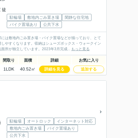
 徒
駐輪場
敷地内ごみ置き場
閑静な住宅地
」
バイク置場あり
公共下水
部には敷地内ごみ置き場・バイク置場などが揃っており、とて
避しやすくなります。収納はシューズボックス・ウォークイン
が独立しています。2023年3月完成...
もっと見る
間取り
面積
詳細
お気に入り
1LDK
40.52㎡
詳細を見る
追加する
駐輪場
オートロック
インターネット対応
橋
敷地内ごみ置き場
バイク置場あり
公共下水