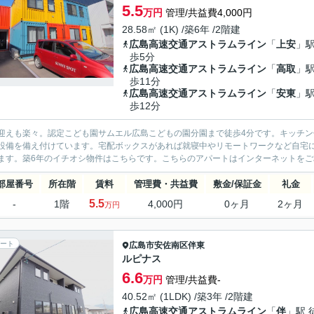
5.5
万円
管理/共益費4,000円
28.58㎡ (1K) /築6年 /2階建
広島高速交通アストラムライン
「
上安
」駅
歩5分
広島高速交通アストラムライン
「
高取
」駅
歩11分
広島高速交通アストラムライン
「
安東
」駅
歩12分
迎えも楽々。認定こども園サムエル広島こどもの園分園まで徒歩4分です。キッチ
設備を備え付けています。宅配ボックスがあれば就寝中やリモートワークなど自宅
ます。築6年のイチオシ物件はこちらです。こちらのアパートはインターネットをご利
部屋番号
所在階
賃料
管理費・共益費
敷金/保証金
礼金
5.5
-
1階
4,000円
0ヶ月
2ヶ月
万円
ート
広島市安佐南区
伴東
ルピナス
6.6
万円
管理/共益費-
40.52㎡ (1LDK) /築3年 /2階建
広島高速交通アストラムライン
「
伴
」駅 