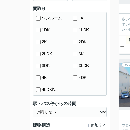
間取り
ワンルーム
1K
歩い
てい
1DK
1LDK
た小
2K
2DK
2LDK
3K
3DK
3LDK
アパ
4K
4DK
4LDK以上
駅・バス停からの時間
建物構造
追加する
フロ