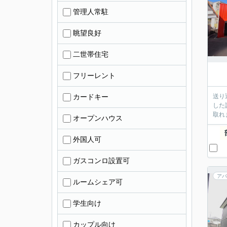
管理人常駐
眺望良好
二世帯住宅
フリーレント
カードキー
送り
した
取れ
オープンハウス
外国人可
ガスコンロ設置可
アパ
ルームシェア可
学生向け
カップル向け