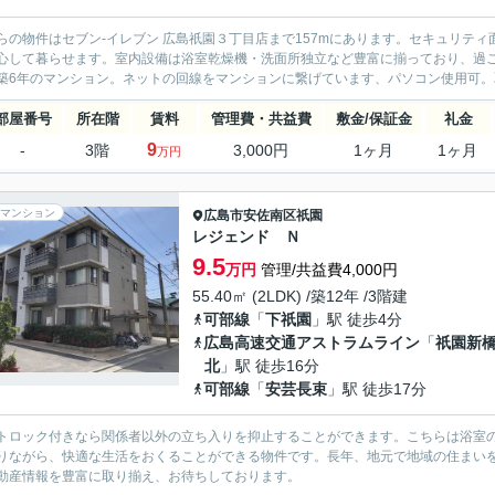
らの物件はセブン-イレブン 広島祇園３丁目店まで157mにあります。セキュリテ
心して暮らせます。室内設備は浴室乾燥機・洗面所独立など豊富に揃っており、過
築6年のマンション。ネットの回線をマンションに繋げています、パソコン使用可。取
部屋番号
所在階
賃料
管理費・共益費
敷金/保証金
礼金
9
-
3階
3,000円
1ヶ月
1ヶ月
万円
マンション
広島市安佐南区
祇園
レジェンド Ｎ
9.5
万円
管理/共益費4,000円
55.40㎡ (2LDK) /築12年 /3階建
可部線
「
下祇園
」駅 徒歩4分
広島高速交通アストラムライン
「
祇園新
北
」駅 徒歩16分
可部線
「
安芸長束
」駅 徒歩17分
トロック付きなら関係者以外の立ち入りを抑止することができます。こちらは浴室
りながら、快適な生活をおくることができる物件です。長年、地元で地域の住まい
動産情報を豊富に取り揃え、お待ちしております。