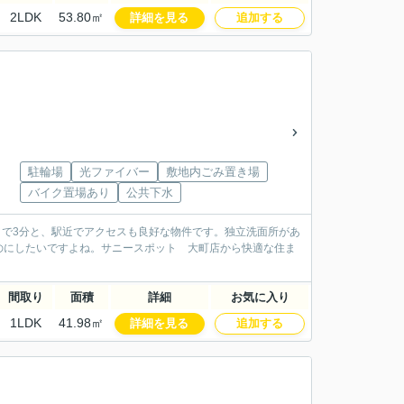
2LDK
53.80㎡
詳細を見る
追加する
駐輪場
光ファイバー
敷地内ごみ置き場
バイク置場あり
公共下水
まで3分と、駅近でアクセスも良好な物件です。独立洗面所があ
のにしたいですよね。サニースポット 大町店から快適な住ま
間取り
面積
詳細
お気に入り
1LDK
41.98㎡
詳細を見る
追加する