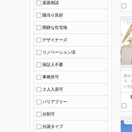
楽器相談
陽当り良好
アパ
閑静な住宅地
デザイナーズ
リノベーション済
保証人不要
家か
事務所可
り、
いを
２人入居可
バリアフリー
分割可
アパ
分譲タイプ