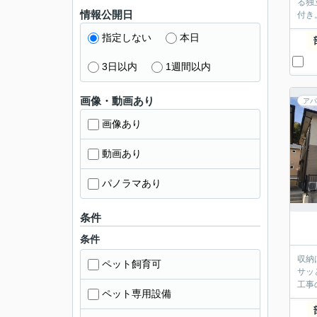
る独
情報公開日
付き
指定しない
本日
3日以内
1週間以内
画像・動画あり
アパ
画像あり
動画あり
パノラマあり
条件
条件
収納
ペット飼育可
サッ
工事
ペット専用設備