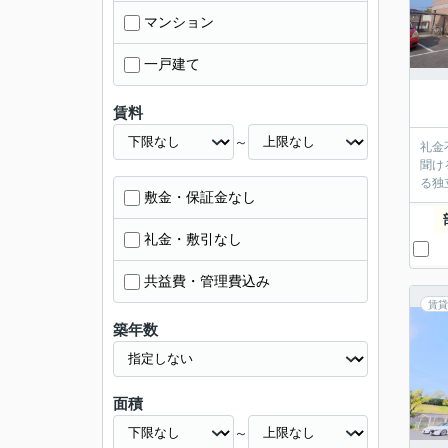
マンション
一戸建て
賃料
～
礼金
聞け
る独
敷金・保証金なし
礼金・敷引なし
共益費・管理費込み
賃貸
築年数
面積
～