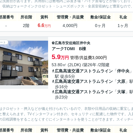
立洗面台があります。共用部には敷地内ごみ置き場・バイク置場などが揃っており、
。収納はウォークインクロゼット・シューズボックス・全居室収納など豊富なので、
部屋番号
所在階
賃料
管理費・共益費
敷金/保証金
礼金
6.6
-
2階
4,000円
0ヶ月
1ヶ月
万円
ート
広島市安佐南区
伴中央
アークTOMI B棟
5.9
万円
管理/共益費3,000円
53.80㎡ (2LDK) /築26年 /2階建
広島高速交通アストラムライン
「
伴中央
駅 徒歩5分
広島高速交通アストラムライン
「
大原
」駅
歩16分
広島高速交通アストラムライン
「
大塚
」駅
歩23分
はクロゼット・押入などが備え付けられているので、衣類や日用品の収納に重宝し
と整えられます。TVインターフォン付きの、セキュリティに配慮した物件です。入
の日程調整をすることなくすぐにインターネットを使うことができます。スイッチ一
部屋番号
所在階
賃料
管理費・共益費
敷金/保証金
礼金