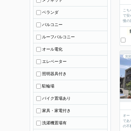
メゾネット
こち
ベランダ
で安
慢の
バルコニー
ルーフバルコニー
オール電化
賃貸
エレベーター
照明器具付き
駐輪場
バイク置場あり
家具・家電付き
オー
であ
洗濯機置場有
の不