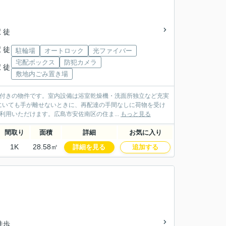
 徒
 徒
駐輪場
オートロック
光ファイバー
宅配ボックス
防犯カメラ
 徒
敷地内ごみ置き場
ン付きの物件です。室内設備は浴室乾燥機・洗面所独立など充実
にいても手が離せないときに、再配達の手間なしに荷物を受け
用いただけます。広島市安佐南区の住ま...
もっと見る
間取り
面積
詳細
お気に入り
1K
28.58㎡
詳細を見る
追加する
徒歩