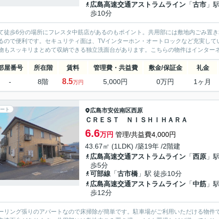
広島高速交通アストラムライン
「
古市
」駅
歩10分
て徒歩6分の場所にフレスタ中筋店があるのもポイント。共用部には敷地内ごみ置
るので便利です。セキュリティ面は、TVインターホン・オートロックなど充実して
物もスッキリまとめて収納できる独立洗面台があります。こちらの物件はインターネッ
部屋番号
所在階
賃料
管理費・共益費
敷金/保証金
礼金
8.5
-
8階
5,000円
0万円
1ヶ月
万円
ート
広島市安佐南区
西原
ＣＲＥＳＴ ＮＩＳＨＩＨＡＲＡ
6.6
万円
管理/共益費4,000円
43.67㎡ (1LDK) /築19年 /2階建
広島高速交通アストラムライン
「
西原
」駅
歩5分
可部線
「
古市橋
」駅 徒歩10分
広島高速交通アストラムライン
「
中筋
」駅
歩12分
ーリング張りのアパートなので床掃除が簡単です。駐車場がご利用いただける物件