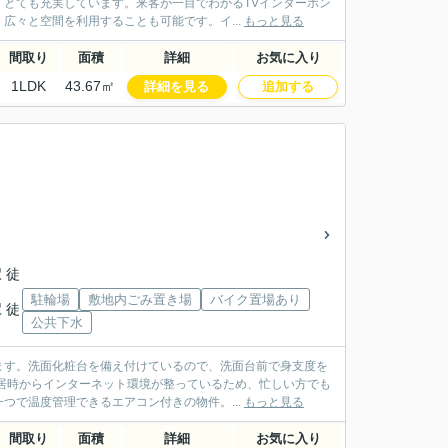
とても充実しています。来客が一目でわかるTVインターホン
広々と空間を利用することも可能です。イ...
もっと見る
間取り
面積
詳細
お気に入り
1LDK
43.67㎡
詳細を見る
追加する
」
 徒
駐輪場
敷地内ごみ置き場
バイク置場あり
 徒
公共下水
ます。洗面化粧台を備え付けているので、洗面台前で身支度を
居時からインターネット環境が整っているため、忙しい方でも
つで温度管理できるエアコン付きの物件。...
もっと見る
間取り
面積
詳細
お気に入り