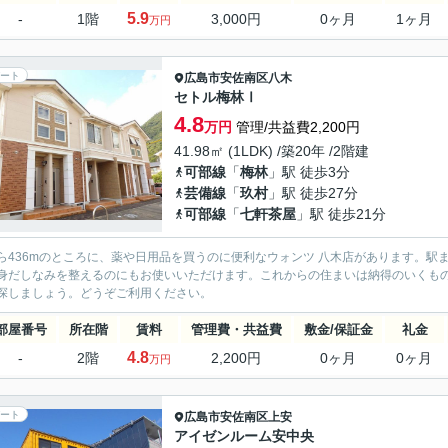
5.9
-
1階
3,000円
0ヶ月
1ヶ月
万円
ート
広島市安佐南区
八木
セトル梅林Ⅰ
4.8
万円
管理/共益費2,200円
41.98㎡ (1LDK) /築20年 /2階建
可部線
「
梅林
」駅 徒歩3分
芸備線
「
玖村
」駅 徒歩27分
可部線
「
七軒茶屋
」駅 徒歩21分
ら436mのところに、薬や日用品を買うのに便利なウォンツ 八木店があります。駅
身だしなみを整えるのにもお使いいただけます。これからの住まいは納得のいくも
探しましょう。どうぞご利用ください。
部屋番号
所在階
賃料
管理費・共益費
敷金/保証金
礼金
4.8
-
2階
2,200円
0ヶ月
0ヶ月
万円
ート
広島市安佐南区
上安
アイゼンルーム安中央