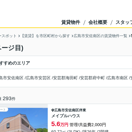
賃貸物件
会社概要
スタッ
ースポット
【賃貸】を市区町村から探す
広島市安佐南区の賃貸物件一覧
ージ目)
すすめのエリア
島市安佐南区
/
広島市安芸区
/
安芸郡海田町
/
安芸郡府中町
/
広島市南区
/
293
棟
件
ート
広島市安佐南区
伴東
メイプルハウス
5.6
万円
管理/共益費2,000円
60.72㎡ (3LDK) /築26年 /2階建