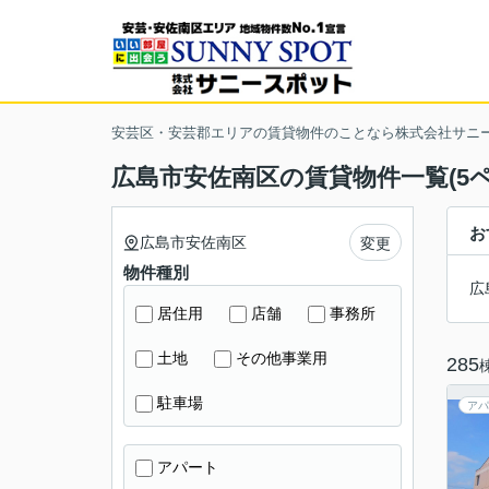
安芸区・安芸郡エリアの賃貸物件のことなら株式会社サニ
広島市安佐南区の賃貸物件一覧(5ペ
お
広島市安佐南区
変更
物件種別
広
居住用
店舗
事務所
土地
その他事業用
285
駐車場
アパ
アパート