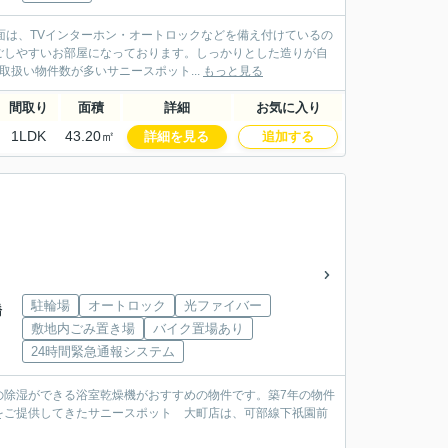
ィ面は、TVインターホン・オートロックなどを備え付けているの
ごしやすいお部屋になっております。しっかりとした造りが自
扱い物件数が多いサニースポット...
もっと見る
間取り
面積
詳細
お気に入り
1LDK
43.20㎡
詳細を見る
追加する
駐輪場
オートロック
光ファイバー
橋
敷地内ごみ置き場
バイク置場あり
24時間緊急通報システム
の除湿ができる浴室乾燥機がおすすめの物件です。築7年の物件
をご提供してきたサニースポット 大町店は、可部線下祇園前