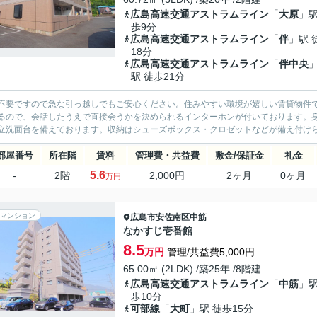
広島高速交通アストラムライン
「
大原
」駅
歩9分
広島高速交通アストラムライン
「
伴
」駅 
18分
広島高速交通アストラムライン
「
伴中央
駅 徒歩21分
不要ですので急な引っ越しでもご安心ください。住みやすい環境が嬉しい賃貸物件
るので、会話したうえで直接会うかを決められるインターホンが付いております。
立洗面台を備えております。収納はシューズボックス・クロゼットなどが備え付けら
部屋番号
所在階
賃料
管理費・共益費
敷金/保証金
礼金
5.6
-
2階
2,000円
2ヶ月
0ヶ月
万円
マンション
広島市安佐南区
中筋
なかすじ壱番館
8.5
万円
管理/共益費5,000円
65.00㎡ (2LDK) /築25年 /8階建
広島高速交通アストラムライン
「
中筋
」駅
歩10分
可部線
「
大町
」駅 徒歩15分