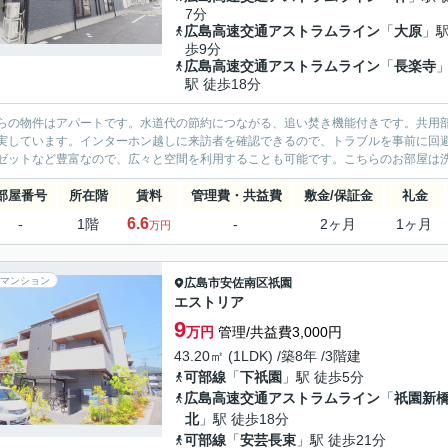
7分
広島高速交通アストラムライン
「
大原
」駅
歩9分
広島高速交通アストラムライン
「
長楽寺
駅 徒歩18分
らの物件はアパートです。水道代の節約につながる、追い焚き機能付きです。共用
実しています。インターホン越しに来訪者を確認できるので、トラブルを事前に回
ゼットなど豊富なので、広々と空間を利用することも可能です。こちらのお部屋は洗面所
部屋番号
所在階
賃料
管理費・共益費
敷金/保証金
礼金
6.6
-
1階
-
2ヶ月
1ヶ月
万円
マンション
広島市安佐南区
祇園
エストリア
9
万円
管理/共益費3,000円
43.20㎡ (1LDK) /築8年 /3階建
可部線
「
下祇園
」駅 徒歩5分
広島高速交通アストラムライン
「
祇園新
北
」駅 徒歩18分
可部線
「
安芸長束
」駅 徒歩21分