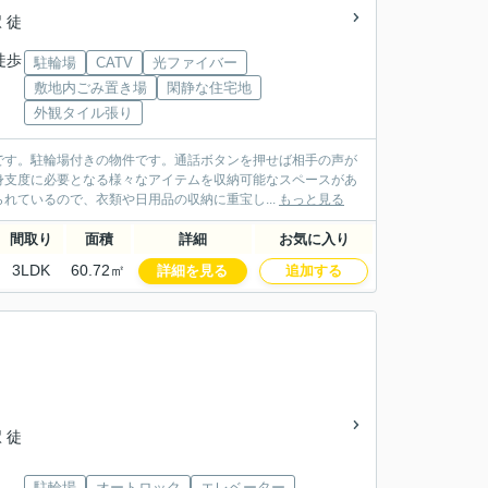
 徒
徒歩
駐輪場
CATV
光ファイバー
敷地内ごみ置き場
閑静な住宅地
」
外観タイル張り
です。駐輪場付きの物件です。通話ボタンを押せば相手の声が
身支度に必要となる様々なアイテムを収納可能なスペースがあ
れているので、衣類や日用品の収納に重宝し...
もっと見る
間取り
面積
詳細
お気に入り
3LDK
60.72㎡
詳細を見る
追加する
 徒
駐輪場
オートロック
エレベーター