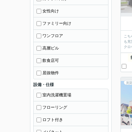
女性向け
ファミリー向け
ワンフロア
こち
も充
クロ
高層ビル
飲食店可
居抜物件
賃貸
設備・仕様
室内洗濯機置場
フローリング
ロフト付き